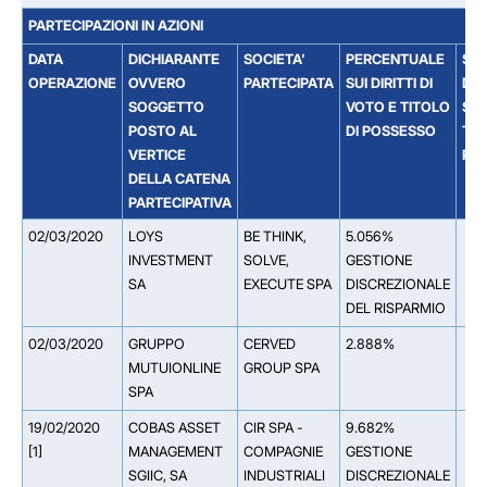
PARTECIPAZIONI IN AZIONI
DATA
DICHIARANTE
SOCIETA'
PERCENTUALE
SO
OPERAZIONE
OVVERO
PARTECIPATA
SUI DIRITTI DI
DAL
SOGGETTO
VOTO E TITOLO
SOC
POSTO AL
DI POSSESSO
TIT
VERTICE
PAR
DELLA CATENA
PARTECIPATIVA
02/03/2020
LOYS
BE THINK,
5.056%
INVESTMENT
SOLVE,
GESTIONE
SA
EXECUTE SPA
DISCREZIONALE
DEL RISPARMIO
02/03/2020
GRUPPO
CERVED
2.888%
MUTUIONLINE
GROUP SPA
SPA
19/02/2020
COBAS ASSET
CIR SPA -
9.682%
[1]
MANAGEMENT
COMPAGNIE
GESTIONE
SGIIC, SA
INDUSTRIALI
DISCREZIONALE