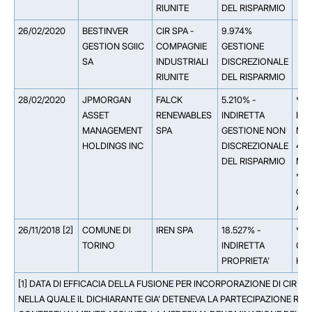
RIUNITE
DEL RISPARMIO
26/02/2020
BESTINVER
CIR SPA -
9.974%
GESTION SGIIC
COMPAGNIE
GESTIONE
SA
INDUSTRIALI
DISCREZIONALE
RIUNITE
DEL RISPARMIO
28/02/2020
JPMORGAN
FALCK
5.210% -
** 
ASSET
RENEWABLES
INDIRETTA
IN
MANAGEMENT
SPA
GESTIONE NON
MAN
HOLDINGS INC
DISCREZIONALE
4.9
DEL RISPARMIO
Man
** 
CHA
ASS
26/11/2018 [2]
COMUNE DI
IREN SPA
18.527% -
** 
TORINO
INDIRETTA
CIT
PROPRIETA'
HOL
[1] DATA DI EFFICACIA DELLA FUSIONE PER INCORPORAZIONE DI CIR SP
NELLA QUALE IL DICHIARANTE GIA' DETENEVA LA PARTECIPAZIONE RILE