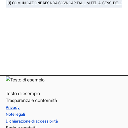
[1] COMUNICAZIONE RESA DA SOVA CAPITAL LIMITED AI SENSI DELL'A
Facebook
Facebook
Instagram
Instagram
LinkedIn
LinkedIn
YouTube
YouTube
Testo di esempio
Trasparenza e conformità
Privacy
Note legali
Dichiarazione di accessibilità
Sede e contatti