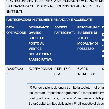
CONTESTUALMENTE ASSUNTO LA MEDESIMA DENOMINAZIONE DELL'IN
DA FINANZIARIA CITTA' DI TORINO HOLDING SPA AI SENSI DELL'ART. 
EMITTENTI.
PARTECIPAZIONI IN STRUMENTI FINANZIARI E AGGREGATE
DATA
DICHIARANTE
SOCIETA'
PERCENTUALE
DET
OPERAZIONE
OVVERO
PARTECIPATA
SUI DIRITTI DI
Dirit
SOGGETTO
VOTO E
di v
POSTO AL
MODALITA' DI
riferi
VERTICE
POSSESSO
ad
DELLA CATENA
azio
PARTECIPATIVA
28/02/2020
AVDEEV ROMAN
PIRELLI & C.
6.239% -
0.0
[1]
SPA
INDIRETTA (*)
(*) Partecipazione detenuta tramite la societa' indirettamen
piu' contratti "repurchase agreement" a tempo indeterminat
controparti finanziarie, con facolta' per ciascuna delle parti
Sova Capital Limited delle azioni Pirelli oggetto di ciascun 