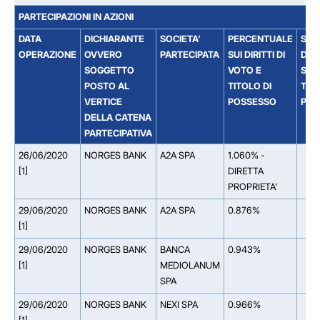
PARTECIPAZIONI IN AZIONI
DATA
DICHIARANTE
SOCIETA'
PERCENTUALE
SOC
OPERAZIONE
OVVERO
PARTECIPATA
SUI DIRITTI DI
DAL
SOGGETTO
VOTO E
SOC
POSTO AL
TITOLO DI
TIT
VERTICE
POSSESSO
PAR
DELLA CATENA
PARTECIPATIVA
26/06/2020
NORGES BANK
A2A SPA
1.060% -
[1]
DIRETTA
PROPRIETA'
29/06/2020
NORGES BANK
A2A SPA
0.876%
[1]
29/06/2020
NORGES BANK
BANCA
0.943%
[1]
MEDIOLANUM
SPA
29/06/2020
NORGES BANK
NEXI SPA
0.966%