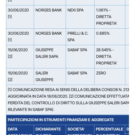
[1]
30/06/2020
NORGES BANK
NEXI SPA
1.061% -
[1]
DIRETTA
PROPRIETA'
30/06/2020
NORGES BANK
PIRELLI & C.
0.885%
[1]
SPA
15/06/2020
GIUSEPPE
SABAF SPA
28.545% -
[2]
SALERI SAPA
DIRETTA
PROPRIETA'
15/06/2020
SALERI
SABAF SPA
ZERO
[2]
GIUSEPPE
[1] COMUNICAZIONE RESA AI SENSI DELLA DELIBERA CONSOB N. 2132
AGGIORNATA IN DATA 18/06/2020. [2] COMUNICAZIONE EFFETTUATA D
PERDITA DEL CONTROLLO DI DIRITTO SULLA GIUSEPPE SALERI SAPA (C
RILEVANTE IN SABAF SPA).
PARTECIPAZIONI IN STRUMENTI FINANZIARI E AGGREGATE
DATA
DICHIARANTE
SOCIETA'
PERCENTUALE
DET