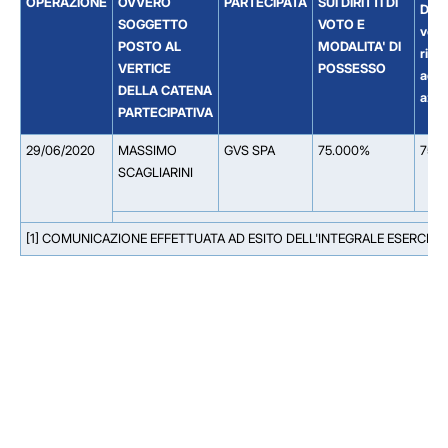
OPERAZIONE
OVVERO
PARTECIPATA
SUI DIRITTI DI
Dirit
SOGGETTO
VOTO E
voto
POSTO AL
MODALITA' DI
riferi
VERTICE
POSSESSO
ad
DELLA CATENA
azio
PARTECIPATIVA
29/06/2020
MASSIMO
GVS SPA
75.000%
75.
SCAGLIARINI
[1] COMUNICAZIONE EFFETTUATA AD ESITO DELL'INTEGRALE ESERCIZI
Facebook
Facebook
Instagram
Instagram
LinkedIn
LinkedIn