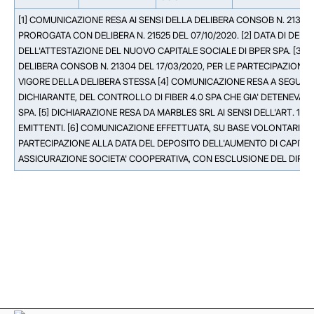
[1] COMUNICAZIONE RESA AI SENSI DELLA DELIBERA CONSOB N. 21326
PROROGATA CON DELIBERA N. 21525 DEL 07/10/2020. [2] DATA DI DEP
DELL'ATTESTAZIONE DEL NUOVO CAPITALE SOCIALE DI BPER SPA. [3] 
DELIBERA CONSOB N. 21304 DEL 17/03/2020, PER LE PARTECIPAZIONI G
VIGORE DELLA DELIBERA STESSA [4] COMUNICAZIONE RESA A SEGUITO
DICHIARANTE, DEL CONTROLLO DI FIBER 4.0 SPA CHE GIA' DETENEVA U
SPA. [5] DICHIARAZIONE RESA DA MARBLES SRL AI SENSI DELL'ART. 1
EMITTENTI. [6] COMUNICAZIONE EFFETTUATA, SU BASE VOLONTARIA
PARTECIPAZIONE ALLA DATA DEL DEPOSITO DELL'AUMENTO DI CAPITALE
ASSICURAZIONE SOCIETA' COOPERATIVA, CON ESCLUSIONE DEL DIRITT
Facebook
Facebook
Instagram
Instagram
LinkedIn
LinkedIn
YouTube
YouTube