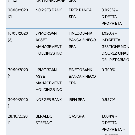
[1] [2]
KANTONALBANK
SPA
30/10/2020
NORGES BANK
BPER BANCA
3.823% -
[2]
SPA
DIRETTA
PROPRIETA'
18/03/2020
JPMORGAN
FINECOBANK
1.920% -
[3]
ASSET
BANCA FINECO
INDIRETTA
MANAGEMENT
SPA
GESTIONE NON
HOLDINGS INC
DISCREZIONALE
DEL RISPARMIO
30/10/2020
JPMORGAN
FINECOBANK
0.999%
[1]
ASSET
BANCA FINECO
MANAGEMENT
SPA
HOLDINGS INC
30/10/2020
NORGES BANK
IREN SPA
0.997%
[1]
28/10/2020
BERALDO
OVS SPA
1.004% -
[1]
STEFANO
DIRETTA
PROPRIETA' -