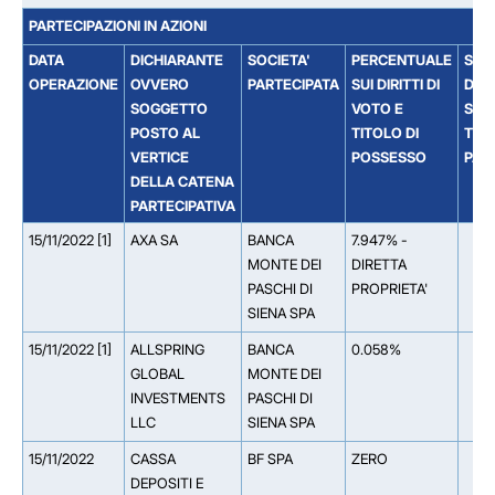
PARTECIPAZIONI IN AZIONI
DATA
DICHIARANTE
SOCIETA'
PERCENTUALE
SOC
OPERAZIONE
OVVERO
PARTECIPATA
SUI DIRITTI DI
DAL
SOGGETTO
VOTO E
SOCI
POSTO AL
TITOLO DI
TIT
VERTICE
POSSESSO
PAR
DELLA CATENA
PARTECIPATIVA
15/11/2022 [1]
AXA SA
BANCA
7.947% -
MONTE DEI
DIRETTA
PASCHI DI
PROPRIETA'
SIENA SPA
15/11/2022 [1]
ALLSPRING
BANCA
0.058%
GLOBAL
MONTE DEI
INVESTMENTS
PASCHI DI
LLC
SIENA SPA
15/11/2022
CASSA
BF SPA
ZERO
DEPOSITI E