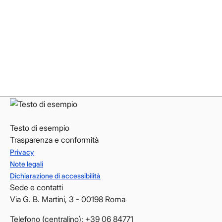
Facebook
Facebook
Instagram
Instagram
LinkedIn
LinkedIn
YouTube
YouTube
Testo di esempio
Trasparenza e conformità
Privacy
Note legali
Dichiarazione di accessibilità
Sede e contatti
Via G. B. Martini, 3 - 00198 Roma
Telefono (centralino): +39 06 84771