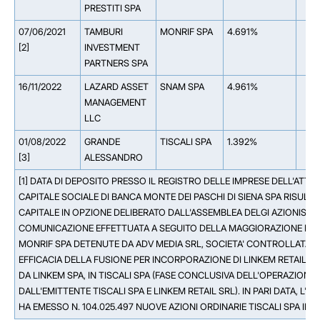
PRESTITI SPA
07/06/2021
TAMBURI
MONRIF SPA
4.691%
[2]
INVESTMENT
PARTNERS SPA
16/11/2022
LAZARD ASSET
SNAM SPA
4.961%
MANAGEMENT
LLC
01/08/2022
GRANDE
TISCALI SPA
1.392%
[3]
ALESSANDRO
[1] DATA DI DEPOSITO PRESSO IL REGISTRO DELLE IMPRESE DELL'ATTE
CAPITALE SOCIALE DI BANCA MONTE DEI PASCHI DI SIENA SPA RISULT
CAPITALE IN OPZIONE DELIBERATO DALL'ASSEMBLEA DELGI AZIONISTI D
COMUNICAZIONE EFFETTUATA A SEGUITO DELLA MAGGIORAZIONE DEI DI
MONRIF SPA DETENUTE DA ADV MEDIA SRL, SOCIETA' CONTROLLATA DA 
EFFICACIA DELLA FUSIONE PER INCORPORAZIONE DI LINKEM RETAIL S
DA LINKEM SPA, IN TISCALI SPA (FASE CONCLUSIVA DELL'OPERAZIONE 
DALL'EMITTENTE TISCALI SPA E LINKEM RETAIL SRL). IN PARI DATA, L'E
HA EMESSO N. 104.025.497 NUOVE AZIONI ORDINARIE TISCALI SPA IN F