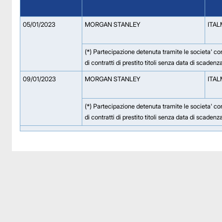
05/01/2023
MORGAN STANLEY
ITAL
(*) Partecipazione detenuta tramite le societa' c
di contratti di prestito titoli senza data di scaden
09/01/2023
MORGAN STANLEY
ITAL
(*) Partecipazione detenuta tramite le societa' c
di contratti di prestito titoli senza data di scaden
Facebook
Facebook
Instagram
Instagram
LinkedIn
LinkedIn