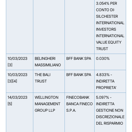
3.054% PER
CONTO DI:
SILCHESTER
INTERNATIONAL
INVESTORS
INTERNATIONAL
VALUE EQUITY
TRUST
10/03/2023
BELINGHERI
BFF BANK SPA
0.030%
[3]
MASSIMILIANO
10/03/2023
THE BALI
BFF BANK SPA
4.833% -
**
[3][4]
TRUST
INDIRETTA
PROPRIETA'
14/03/2023
WELLINGTON
FINECOBANK
5.097% -
**
[5]
MANAGEMENT
BANCA FINECO
INDIRETTA
M
GROUP LLP
S.P.A.
GESTIONE NON
CO
DISCREZIONALE
W
DEL RISPARMIO
M
IN