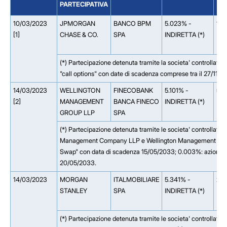
PARTECIPATIVA
10/03/2023
JPMORGAN
BANCO BPM
5.023% -
1.1
[1]
CHASE & CO.
SPA
INDIRETTA (*)
(*) Partecipazione detenuta tramite la societa' controllata
"call options" con date di scadenza comprese tra il 27/11/2
14/03/2023
WELLINGTON
FINECOBANK
5.101% -
5.
[2]
MANAGEMENT
BANCA FINECO
INDIRETTA (*)
GROUP LLP
SPA
(*) Partecipazione detenuta tramite le societa' controllate
Management Company LLP e Wellington Management Europe 
Swap" con data di scadenza 15/05/2033; 0.003%: azioni ogg
20/05/2033.
14/03/2023
MORGAN
ITALMOBILIARE
5.341% -
2.
STANLEY
SPA
INDIRETTA (*)
(*) Partecipazione detenuta tramite le societa' controllat