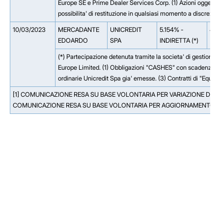
Europe SE e Prime Dealer Services Corp. (1) Azioni oggetto di
possibilita' di restituzione in qualsiasi momento a discrezio
10/03/2023
MERCADANTE
UNICREDIT
5.154% -
4.
EDOARDO
SPA
INDIRETTA (*)
(*) Partecipazione detenuta tramite la societa' di gestion
Europe Limited. (1) Obbligazioni "CASHES" con scadenza il 1
ordinarie Unicredit Spa gia' emesse. (3) Contratti di "Equi
[1] COMUNICAZIONE RESA SU BASE VOLONTARIA PER VARIAZIONE DELL
COMUNICAZIONE RESA SU BASE VOLONTARIA PER AGGIORNAMENTO D
Facebook
Facebook
Instagram
Instagram
LinkedIn
LinkedIn
YouTube
YouTube