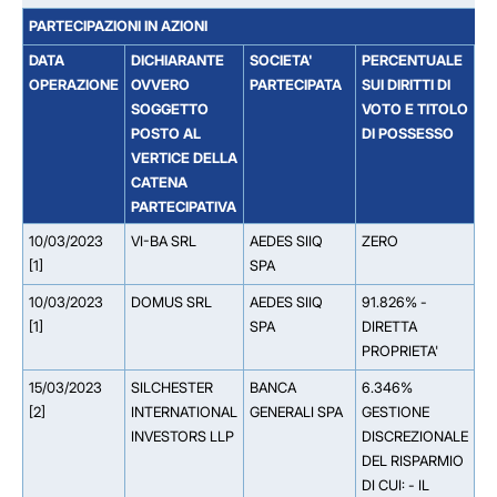
PARTECIPAZIONI IN AZIONI
DATA
DICHIARANTE
SOCIETA'
PERCENTUALE
S
OPERAZIONE
OVVERO
PARTECIPATA
SUI DIRITTI DI
DA
SOGGETTO
VOTO E TITOLO
SO
POSTO AL
DI POSSESSO
TI
VERTICE DELLA
P
CATENA
PARTECIPATIVA
10/03/2023
VI-BA SRL
AEDES SIIQ
ZERO
[1]
SPA
10/03/2023
DOMUS SRL
AEDES SIIQ
91.826% -
[1]
SPA
DIRETTA
PROPRIETA'
15/03/2023
SILCHESTER
BANCA
6.346%
[2]
INTERNATIONAL
GENERALI SPA
GESTIONE
INVESTORS LLP
DISCREZIONALE
DEL RISPARMIO
DI CUI: - IL