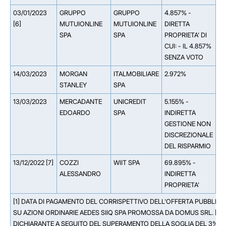
03/01/2023
GRUPPO
GRUPPO
4.857% -
[6]
MUTUIONLINE
MUTUIONLINE
DIRETTA
SPA
SPA
PROPRIETA' DI
CUI: - IL 4.857%
SENZA VOTO
14/03/2023
MORGAN
ITALMOBILIARE
2.972%
STANLEY
SPA
13/03/2023
MERCADANTE
UNICREDIT
5.155% -
**
EDOARDO
SPA
INDIRETTA
Ma
GESTIONE NON
Li
DISCREZIONALE
DEL RISPARMIO
13/12/2022 [7]
COZZI
WIIT SPA
69.895% -
**
ALESSANDRO
INDIRETTA
PROPRIETA'
[1] DATA DI PAGAMENTO DEL CORRISPETTIVO DELL'OFFERTA PUBBLICA
SU AZIONI ORDINARIE AEDES SIIQ SPA PROMOSSA DA DOMUS SRL. [2
DICHIARANTE A SEGUITO DEL SUPERAMENTO DELLA SOGLIA DEL 3% D