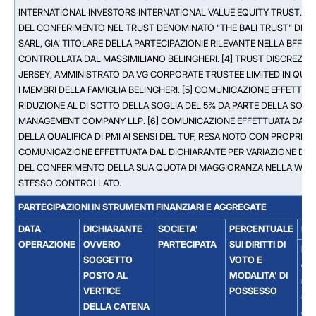
INTERNATIONAL INVESTORS INTERNATIONAL VALUE EQUITY TRUST. [3
DEL CONFERIMENTO NEL TRUST DENOMINATO "THE BALI TRUST" DELL'
SARL, GIA' TITOLARE DELLA PARTECIPAZIONIE RILEVANTE NELLA BFF
CONTROLLATA DAL MASSIMILIANO BELINGHERI. [4] TRUST DISCREZIO
JERSEY, AMMINISTRATO DA VG CORPORATE TRUSTEE LIMITED IN QUALIT
I MEMBRI DELLA FAMIGLIA BELINGHERI. [5] COMUNICAZIONE EFFETTUA
RIDUZIONE AL DI SOTTO DELLA SOGLIA DEL 5% DA PARTE DELLA SOC
MANAGEMENT COMPANY LLP. [6] COMUNICAZIONE EFFETTUATA DALL'E
DELLA QUALIFICA DI PMI AI SENSI DEL TUF, RESA NOTO CON PROPRIO 
COMUNICAZIONE EFFETTUATA DAL DICHIARANTE PER VARIAZIONE DEL
DEL CONFERIMENTO DELLA SUA QUOTA DI MAGGIORANZA NELLA WIIT F
STESSO CONTROLLATO.
PARTECIPAZIONI IN STRUMENTI FINANZIARI E AGGREGATE
DATA
DICHIARANTE
SOCIETA'
PERCENTUALE
DE
OPERAZIONE
OVVERO
PARTECIPATA
SUI DIRITTI DI
Diri
SOGGETTO
VOTO E
di 
POSTO AL
MODALITA' DI
rife
VERTICE
POSSESSO
ad
DELLA CATENA
azi