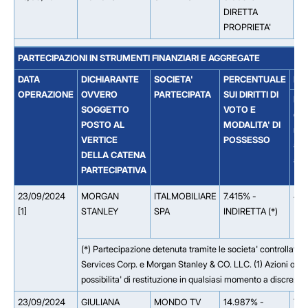
DIRETTA
PROPRIETA'
PARTECIPAZIONI IN STRUMENTI FINANZIARI E AGGREGATE
DATA
DICHIARANTE
SOCIETA'
PERCENTUALE
DE
OPERAZIONE
OVVERO
PARTECIPATA
SUI DIRITTI DI
Diri
SOGGETTO
VOTO E
di 
POSTO AL
MODALITA' DI
rife
VERTICE
POSSESSO
ad
DELLA CATENA
azi
PARTECIPATIVA
23/09/2024
MORGAN
ITALMOBILIARE
7.415% -
4.
[1]
STANLEY
SPA
INDIRETTA (*)
(*) Partecipazione detenuta tramite le societa' controllate
Services Corp. e Morgan Stanley & CO. LLC. (1) Azioni oggett
possibilita' di restituzione in qualsiasi momento a discrezio
23/09/2024
GIULIANA
MONDO TV
14.987% -
7.6