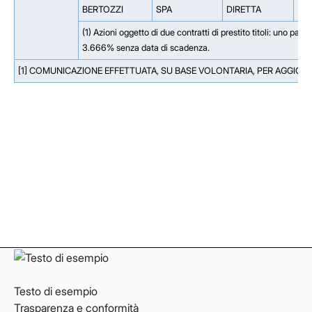
BERTOZZI
SPA
DIRETTA
(1) Azioni oggetto di due contratti di prestito titoli: uno p
3.666% senza data di scadenza.
[1] COMUNICAZIONE EFFETTUATA, SU BASE VOLONTARIA, PER AGGIO
Facebook
Facebook
Instagram
Instagram
LinkedIn
LinkedIn
YouTube
YouTube
Testo di esempio
Trasparenza e conformità