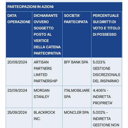
PARTECIPAZIONI IN AZIONI
DATA
DICHIARANTE
SOCIETA'
PERCENTUALE
SO
OPERAZIONE
OVVERO
PARTECIPATA
SUI DIRITTI DI
DA
SOGGETTO
VOTO E TITOLO
SO
POSTO AL
DI POSSESSO
TI
VERTICE
PA
DELLA CATENA
PARTECIPATIVA
20/09/2024
ARTISAN
BFF BANK SPA
5.023%
PARTNERS
GESTIONE
LIMITED
DISCREZIONALE
PARTNERSHIP
DEL RISPARMIO
23/09/2024
MORGAN
ITALMOBILIARE
4.406% -
**
STANLEY
SPA
INDIRETTA
ST
PROPRIETA'
IN
25/09/2024
BLACKROCK
MONCLER SPA
5.002% -
**
INC.
INDIRETTA
In
GESTIONE NON
(U