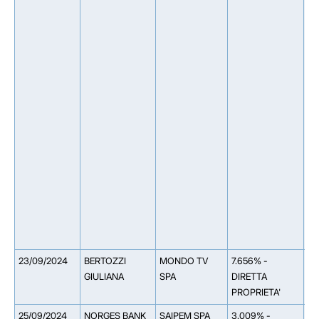
(S
1.
Ad
1.
Ins
Co
As
Bl
Ma
0.
IN
M
(A
0.
In
LL
23/09/2024
BERTOZZI
MONDO TV
7.656% -
GIULIANA
SPA
DIRETTA
PROPRIETA'
25/09/2024
NORGES BANK
SAIPEM SPA
3.009% -