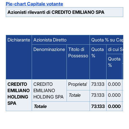
Pie-chart Capitale votante
Azionisti rilevanti di CREDITO EMILIANO SPA
Dichiarante
Azionista Diretto
Quota % su Capita
Denominazione
Titolo di
Quota
di cui Sen
Possesso
%
Quota
il
%
So
CREDITO
CREDITO
Proprieta'
73.133
0.000
EMILIANO
EMILIANO
Totale
73.133
0.000
HOLDING
HOLDING SPA
SPA
Totale
73.133
0.000