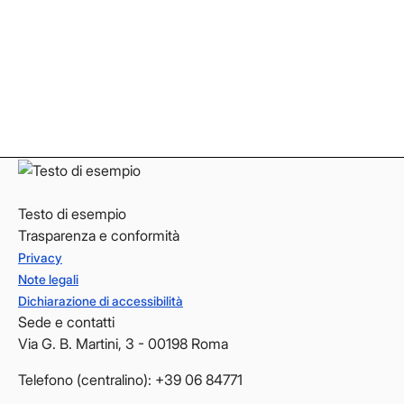
Facebook
Facebook
Instagram
Instagram
LinkedIn
LinkedIn
YouTube
YouTube
Testo di esempio
Trasparenza e conformità
Privacy
Note legali
Dichiarazione di accessibilità
Sede e contatti
Via G. B. Martini, 3 - 00198 Roma
Telefono (centralino): +39 06 84771