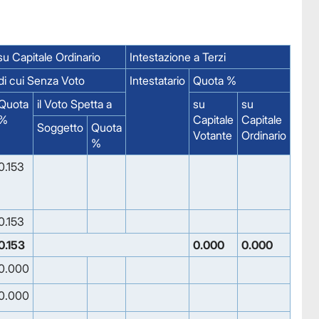
u Capitale Ordinario
Intestazione a Terzi
di cui Senza Voto
Intestatario
Quota %
Quota
il Voto Spetta a
su
su
%
Capitale
Capitale
Soggetto
Quota
Votante
Ordinario
%
0.153
0.153
0.153
0.000
0.000
0.000
0.000