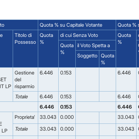
tto
Quota % su Capitale Votante
Quota % s
ne
Titolo di
Quota
di cui Senza Voto
Quota
Possesso
%
%
Quota
il Voto Spetta a
%
Soggetto
Quota
%
Gestione
6.446
0.153
6.446
SET
del
T LP
risparmio
Totale
6.446
0.153
6.446
6.446
0.153
6.446
Proprieta'
33.043
0.000
33.043
E
Totale
33.043
0.000
33.043
 LP