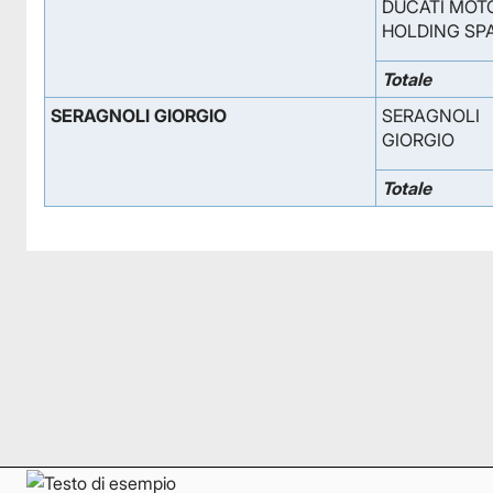
DUCATI MOT
HOLDING SP
Totale
SERAGNOLI GIORGIO
SERAGNOLI
GIORGIO
Totale
Facebook
Facebook
Instagram
Instagram
LinkedIn
LinkedIn
YouTube
YouTube