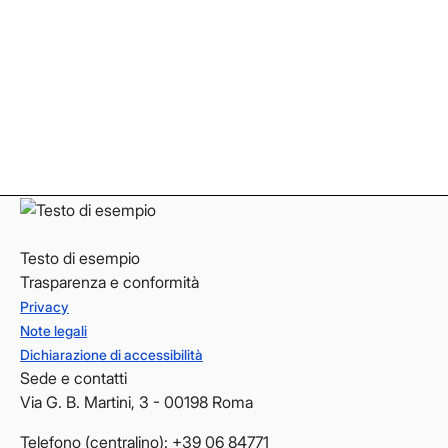
Facebook
Facebook
Instagram
Instagram
LinkedIn
LinkedIn
YouTube
YouTube
Testo di esempio
Trasparenza e conformità
Privacy
Note legali
Dichiarazione di accessibilità
Sede e contatti
Via G. B. Martini, 3 - 00198 Roma
Telefono (centralino): +39 06 84771