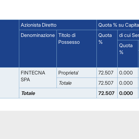
Azionista Diretto
Quota % su Capita
Denominazione
Titolo di
Quota
di cui S
Possesso
%
Quota
%
FINTECNA
Proprieta'
72.507
0.000
SPA
Totale
72.507
0.000
Totale
72.507
0.000