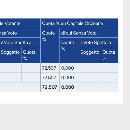
le Votante
Quota % su Capitale Ordinario
enza Voto
Quota
di cui Senza Voto
%
il Voto Spetta a
Quota
il Voto Spetta a
%
Soggetto
Quota
Soggetto
Quota
%
%
72.507
0.000
72.507
0.000
72.507
0.000