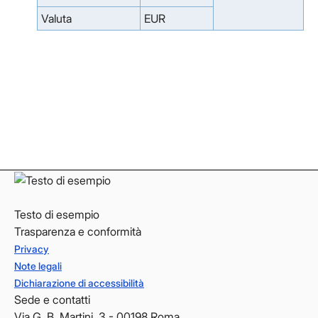
Valuta
EUR
Facebook
Facebook
Instagram
Instagram
LinkedIn
LinkedIn
YouTube
YouTube
Testo di esempio
Trasparenza e conformità
Privacy
Note legali
Dichiarazione di accessibilità
Sede e contatti
Via G. B. Martini, 3 - 00198 Roma