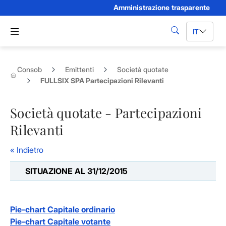
Amministrazione trasparente
Skip to Main Content
Apri menu di navigazione
IT
cerca
Consob
Emittenti
Società quotate
FULLSIX SPA Partecipazioni Rilevanti
Società quotate - Partecipazioni
Rilevanti
« Indietro
SITUAZIONE AL 31/12/2015
Pie-chart Capitale ordinario
Pie-chart Capitale votante