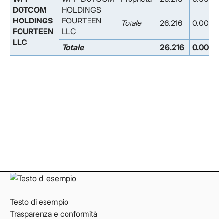
DOTCOM
HOLDINGS
HOLDINGS
FOURTEEN
Totale
26.216
0.000
FOURTEEN
LLC
LLC
Totale
26.216
0.000
Facebook
Facebook
Instagram
Instagram
LinkedIn
LinkedIn
YouTube
YouTube
Testo di esempio
Trasparenza e conformità