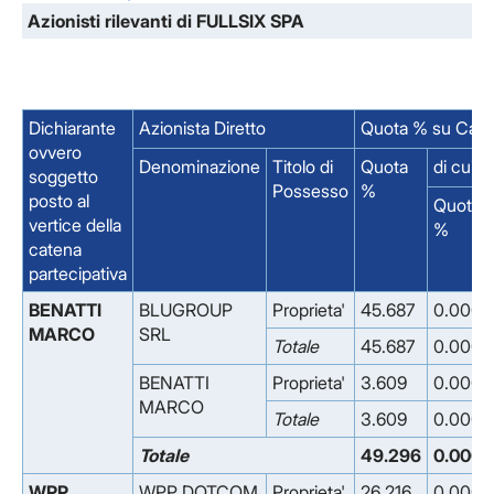
Azionisti rilevanti di FULLSIX SPA
Dichiarante
Azionista Diretto
Quota % su Capit
ovvero
Denominazione
Titolo di
Quota
di cui 
soggetto
Possesso
%
posto al
Quota
vertice della
%
catena
partecipativa
BENATTI
BLUGROUP
Proprieta'
45.687
0.000
MARCO
SRL
Totale
45.687
0.000
BENATTI
Proprieta'
3.609
0.000
MARCO
Totale
3.609
0.000
Totale
49.296
0.000
WPP
WPP DOTCOM
Proprieta'
26.216
0.000