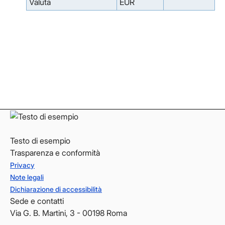
Valuta
EUR
Facebook
Facebook
Instagram
Instagram
LinkedIn
LinkedIn
YouTube
YouTube
Testo di esempio
Trasparenza e conformità
Privacy
Note legali
Dichiarazione di accessibilità
Sede e contatti
Via G. B. Martini, 3 - 00198 Roma