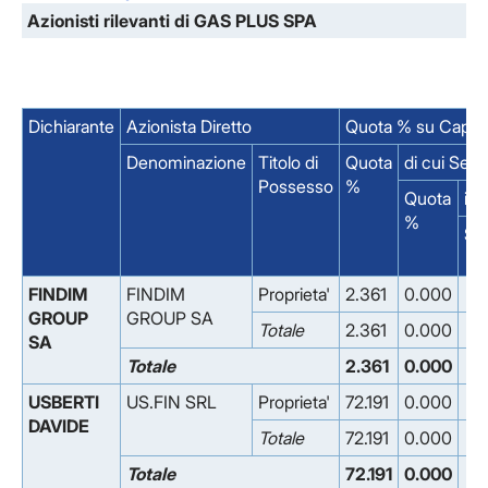
Azionisti rilevanti di GAS PLUS SPA
Dichiarante
Azionista Diretto
Quota % su Capita
Denominazione
Titolo di
Quota
di cui Sen
Possesso
%
Quota
il 
%
So
FINDIM
FINDIM
Proprieta'
2.361
0.000
GROUP
GROUP SA
Totale
2.361
0.000
SA
Totale
2.361
0.000
USBERTI
US.FIN SRL
Proprieta'
72.191
0.000
DAVIDE
Totale
72.191
0.000
Totale
72.191
0.000