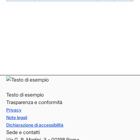
Facebook
Facebook
Instagram
Instagram
LinkedIn
LinkedIn
YouTube
YouTube
Testo di esempio
Trasparenza e conformità
Privacy
Note legali
Dichiarazione di accessibilità
Sede e contatti
Via G. B. Martini, 3 - 00198 Roma