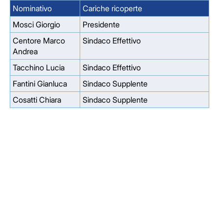
Nominativo
Cariche ricoperte
Mosci Giorgio
Presidente
Centore Marco
Sindaco Effettivo
Andrea
Tacchino Lucia
Sindaco Effettivo
Fantini Gianluca
Sindaco Supplente
Cosatti Chiara
Sindaco Supplente
Facebook
Facebook
Instagram
Instagram
LinkedIn
LinkedIn
YouTube
YouTube