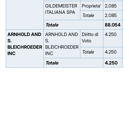
GILDEMEISTER
Proprieta'
2.085
2.
ITALIANA SPA
Totale
2.085
2.
Totale
88.054
2.
ARNHOLD AND
ARNHOLD AND
Diritto di
4.250
0.
S.
S.
Voto
BLEICHROEDER
BLEICHROEDER
Totale
4.250
0.
INC
INC
Totale
4.250
0.
Facebook
Facebook
Instagram
Instagram
LinkedIn
LinkedIn
YouTube
YouTube