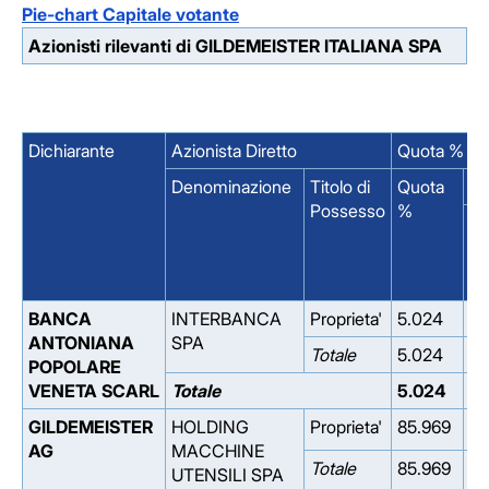
Pie-chart Capitale votante
Azionisti rilevanti di GILDEMEISTER ITALIANA SPA
Dichiarante
Azionista Diretto
Quota % su 
Denominazione
Titolo di
Quota
di
Possesso
%
Qu
%
BANCA
INTERBANCA
Proprieta'
5.024
0.
ANTONIANA
SPA
Totale
5.024
0.
POPOLARE
VENETA SCARL
Totale
5.024
0.
GILDEMEISTER
HOLDING
Proprieta'
85.969
0.
AG
MACCHINE
Totale
85.969
0.
UTENSILI SPA