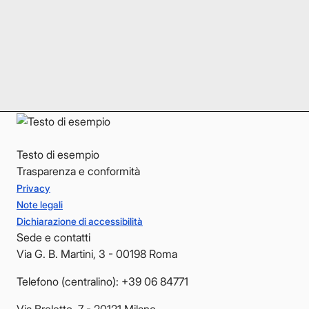
Instagram
Instagram
LinkedIn
LinkedIn
YouTube
YouTube
Testo di esempio
Trasparenza e conformità
Privacy
Note legali
Dichiarazione di accessibilità
Sede e contatti
Via G. B. Martini, 3 - 00198 Roma
Telefono (centralino): +39 06 84771
Via Broletto, 7 - 20121 Milano