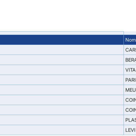
Nomi
CAR
BER
VIT
PAR
MEU
COI
COI
PLA
LEVI