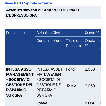
Pie-chart Capitale votante
Azionisti rilevanti di GRUPPO EDITORIALE
L'ESPRESSO SPA
Dichiarante
Azionista Diretto
Quota % su 
Denominazione
Titolo di
Quota
di 
Possesso
%
Qu
%
INTESA ASSET
INTESA ASSET
Fondi
2.050
0.
MANAGEMENT
MANAGEMENT
- SOCIETA' DI
- SOCIETA' DI
GESTIONE DEL
GESTIONE DEL
Totale
2.050
0.
RISPARMIO
RISPARMIO
SGR SPA
SGR SPA
Totale
2.050
0.