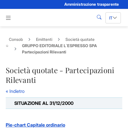
Amministrazione trasparente
Skip to Main Content
Apri menu di navigazione
IT
cerca
Consob
Emittenti
Società quotate
GRUPPO EDITORIALE L`ESPRESSO SPA
Partecipazioni Rilevanti
Società quotate - Partecipazioni
Rilevanti
« Indietro
SITUAZIONE AL 31/12/2000
Pie-chart Capitale ordinario