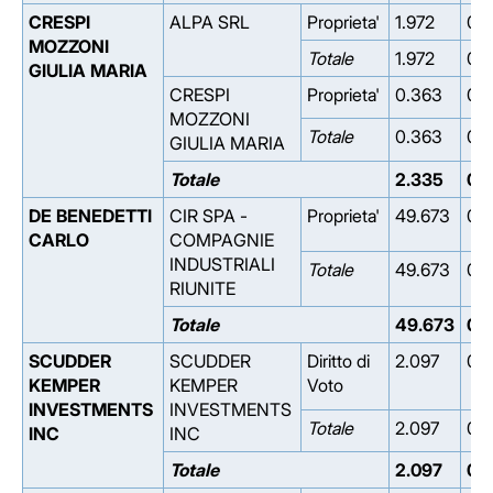
CRESPI
ALPA SRL
Proprieta'
1.972
0.
MOZZONI
Totale
1.972
0.
GIULIA MARIA
CRESPI
Proprieta'
0.363
0.
MOZZONI
Totale
0.363
0.
GIULIA MARIA
Totale
2.335
0.
DE BENEDETTI
CIR SPA -
Proprieta'
49.673
0.
CARLO
COMPAGNIE
INDUSTRIALI
Totale
49.673
0.
RIUNITE
Totale
49.673
0.
SCUDDER
SCUDDER
Diritto di
2.097
0.
KEMPER
KEMPER
Voto
INVESTMENTS
INVESTMENTS
Totale
2.097
0.
INC
INC
Totale
2.097
0.