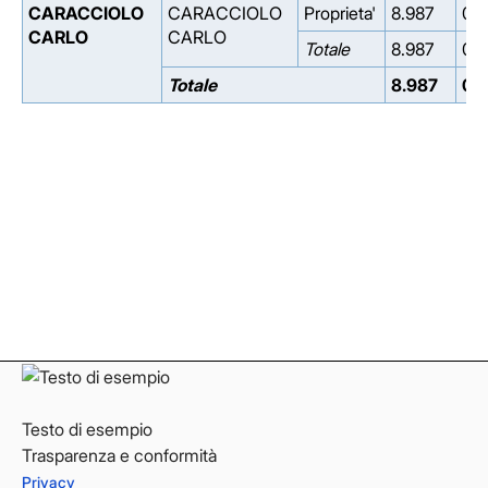
CARACCIOLO
CARACCIOLO
Proprieta'
8.987
0.
CARLO
CARLO
Totale
8.987
0.
Totale
8.987
0.
Facebook
Facebook
Instagram
Instagram
LinkedIn
LinkedIn
YouTube
YouTube
Testo di esempio
Trasparenza e conformità
Privacy