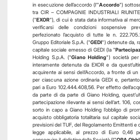
in esecuzione dell’accordo (l’"
Accordo
") sottos
tra CIR – COMPAGNIE INDUSTRIALI RIUNITE 
("
EXOR
"), di cui è stata data informativa al mer
verificarsi delle condizioni sospensive pre
perfezionato l’acquisto di tutte le n. 222.705
Gruppo Editoriale S.p.A. ("
GEDI
") detenute da, 
capitale sociale emesso di GEDI (la "
Partecipa
Holding S.p.A. ("
Giano Holding
") società per
interamente detenuta da EXOR e da quest’ulti
acquirente ai sensi dell’Accordo, a fronte di un
per ciascuna azione ordinaria GEDI e, pertant
pari a Euro 102.444.408,56. Per effetto dell’acq
da parte di da parte di Giano Holding, quest’ul
partecipazione rilevante ai sensi dell’art. 106, 
sorto in capo a Giano Holding l’obbligo di prom
acquisto obbligatoria totalitaria sul capitale soc
previsioni del TUF, del Regolamento Emittenti e di
legge applicabile, al prezzo di Euro 0,46 pe
conseguire il
delisting
della Società (l’"
OPA Obbli