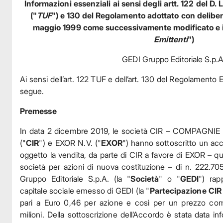
Informazioni essenziali ai sensi degli artt. 122 del D.
("
TUF
") e 130 del Regolamento adottato con delibe
maggio 1999 come successivamente modificato e i
Emittenti
")
GEDI Gruppo Editoriale S.p.A
Ai sensi dell’art. 122 TUF e dell’art. 130 del Regolamento 
segue.
Premesse
In data 2 dicembre 2019, le società CIR – COMPAGNIE
("
CIR
") e EXOR N.V. ("
EXOR
") hanno sottoscritto un acc
oggetto la vendita, da parte di CIR a favore di EXOR – que
società per azioni di nuova costituzione – di n. 222.705
Gruppo Editoriale S.p.A. (la "
Società
" o "
GEDI
") rap
capitale sociale emesso di GEDI (la "
Partecipazione CIR
pari a Euro 0,46 per azione e così per un prezzo com
milioni. Della sottoscrizione dell’Accordo è stata data in