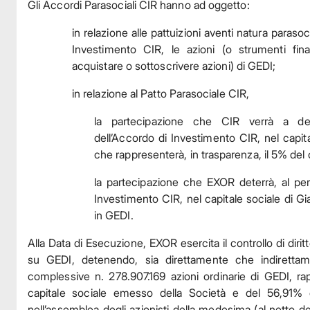
Gli Accordi Parasociali CIR hanno ad oggetto:
in relazione alle pattuizioni aventi natura paraso
Investimento CIR, le azioni (o strumenti finan
acquistare o sottoscrivere azioni) di GEDI;
in relazione al Patto Parasociale CIR,
la partecipazione che CIR verrà a de
dell’Accordo di Investimento CIR, nel capit
che rappresenterà, in trasparenza, il 5% del 
la partecipazione che EXOR deterrà, al pe
Investimento CIR, nel capitale sociale di Gi
in GEDI.
Alla Data di Esecuzione, EXOR esercita il controllo di diritt
su GEDI, detenendo, sia direttamente che indirettam
complessive n. 278.907.169 azioni ordinarie di GEDI, r
capitale sociale emesso della Società e del 56,91% dei
nell’assemblea degli azionisti della medesima (al netto de