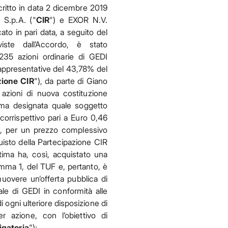
critto in data 2 dicembre 2019
S.p.A. ("
CIR
") e EXOR N.V.
cato in pari data, a seguito del
viste dall’Accordo, è stato
.235 azioni ordinarie di GEDI
rappresentative del 43,78% del
zione CIR
"), da parte di Giano
 azioni di nuova costituzione
ma designata quale soggetto
 corrispettivo pari a Euro 0,46
o, per un prezzo complessivo
uisto della Partecipazione CIR
tima ha, così, acquistato una
comma 1, del TUF e, pertanto, è
uovere un’offerta pubblica di
iale di GEDI in conformità alle
 ogni ulteriore disposizione di
r azione, con l’obiettivo di
gatoria
");