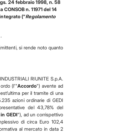
 Lgs. 24 febbraio 1998, n. 58
ra CONSOB n. 11971 del 14
ntegrato ("
Regolamento
.
Emittenti, si rende noto quanto
 INDUSTRIALI RIUNITE S.p.A.
ordo (l’"
Accordo
") avente ad
st’ultima per il tramite di una
.235 azioni ordinarie di GEDI
presentative del 43,78% del
 in GEDI
"), ad un corrispettivo
plessivo di circa Euro 102,4
formativa al mercato in data 2