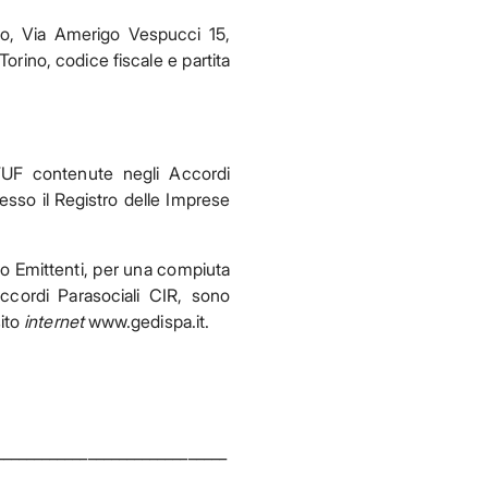
no, Via Amerigo Vespucci 15,
Torino, codice fiscale e partita
l TUF contenute negli Accordi
esso il Registro delle Imprese
o Emittenti, per una compiuta
Accordi Parasociali CIR, sono
sito
internet
www.gedispa.it.
______________________________