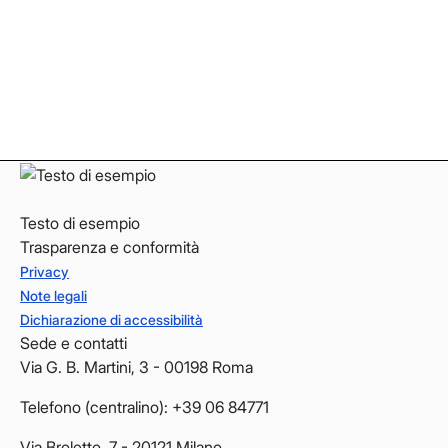
Instagram
Instagram
LinkedIn
LinkedIn
YouTube
YouTube
Testo di esempio
Trasparenza e conformità
Privacy
Note legali
Dichiarazione di accessibilità
Sede e contatti
Via G. B. Martini, 3 - 00198 Roma
Telefono (centralino): +39 06 84771
Via Broletto, 7 - 20121 Milano