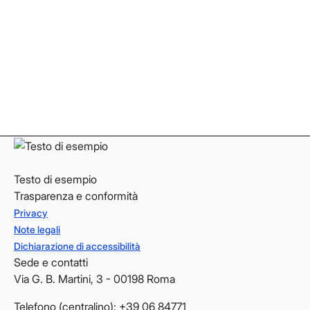
Facebook
Facebook
Instagram
Instagram
LinkedIn
LinkedIn
YouTube
YouTube
Testo di esempio
Trasparenza e conformità
Privacy
Note legali
Dichiarazione di accessibilità
Sede e contatti
Via G. B. Martini, 3 - 00198 Roma
Telefono (centralino): +39 06 84771