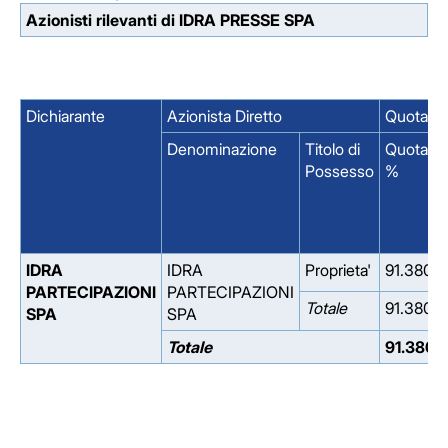
Azionisti rilevanti di IDRA PRESSE SPA
Dichiarante
Azionista Diretto
Quota % 
Denominazione
Titolo di
Quota
Possesso
%
IDRA
IDRA
Proprieta'
91.380
PARTECIPAZIONI
PARTECIPAZIONI
Totale
91.380
SPA
SPA
Totale
91.380
Facebook
Facebook