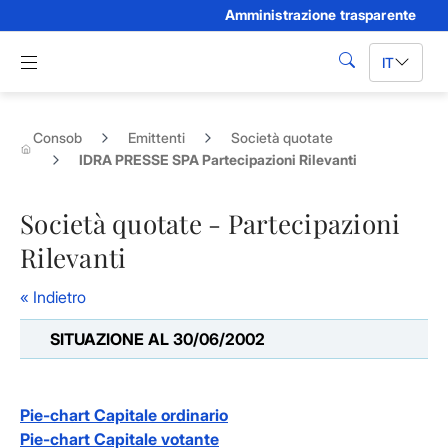
Amministrazione trasparente
Skip to Main Content
Apri menu di navigazione
IT
cerca
Consob
Emittenti
Società quotate
IDRA PRESSE SPA Partecipazioni Rilevanti
Società quotate - Partecipazioni
Rilevanti
« Indietro
SITUAZIONE AL 30/06/2002
Pie-chart Capitale ordinario
Pie-chart Capitale votante