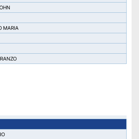
JOHN
 MARIA
FRANZO
RO