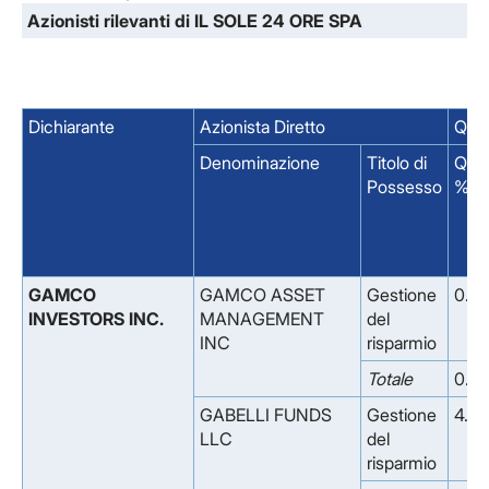
Azionisti rilevanti di IL SOLE 24 ORE SPA
Dichiarante
Azionista Diretto
Quot
Denominazione
Titolo di
Quo
Possesso
%
GAMCO
GAMCO ASSET
Gestione
0.16
INVESTORS INC.
MANAGEMENT
del
INC
risparmio
Totale
0.16
GABELLI FUNDS
Gestione
4.69
LLC
del
risparmio