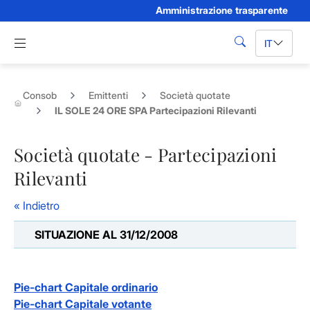
Amministrazione trasparente
Skip to Main Content
Apri menu di navigazione
IT
cerca
Consob
Emittenti
Società quotate
IL SOLE 24 ORE SPA Partecipazioni Rilevanti
Società quotate - Partecipazioni
Rilevanti
« Indietro
SITUAZIONE AL 31/12/2008
Pie-chart Capitale ordinario
Pie-chart Capitale votante