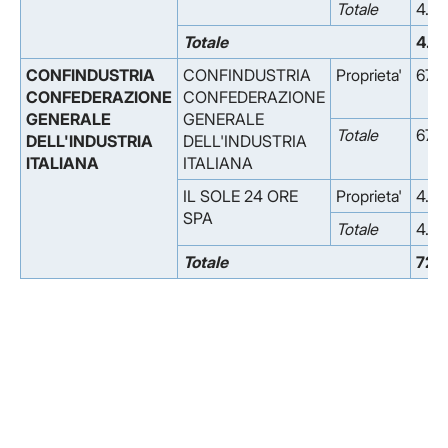
Totale
4.69
Totale
4.8
CONFINDUSTRIA
CONFINDUSTRIA
Proprieta'
67.5
CONFEDERAZIONE
CONFEDERAZIONE
GENERALE
GENERALE
Totale
67.5
DELL'INDUSTRIA
DELL'INDUSTRIA
ITALIANA
ITALIANA
IL SOLE 24 ORE
Proprieta'
4.91
SPA
Totale
4.91
Totale
72.
Facebook
Facebook
Instagram
Instagram
LinkedIn
LinkedIn