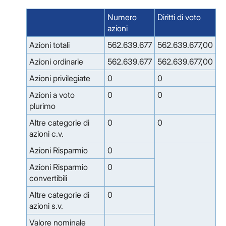
Numero
Diritti di voto
azioni
Azioni totali
562.639.677
562.639.677,00
Azioni ordinarie
562.639.677
562.639.677,00
Azioni privilegiate
0
0
Azioni a voto
0
0
plurimo
Altre categorie di
0
0
azioni c.v.
Azioni Risparmio
0
Azioni Risparmio
0
convertibili
Altre categorie di
0
azioni s.v.
Valore nominale