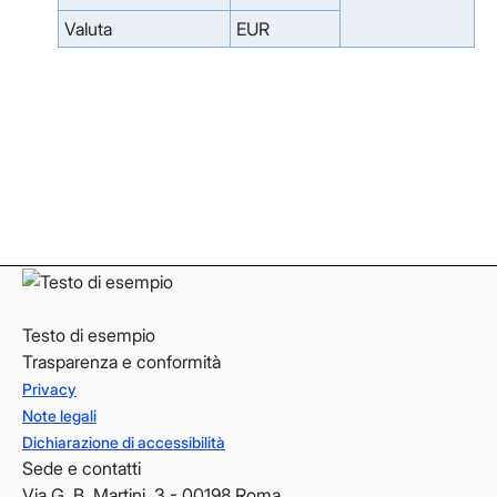
Valuta
EUR
Facebook
Facebook
Instagram
Instagram
LinkedIn
LinkedIn
YouTube
YouTube
Testo di esempio
Trasparenza e conformità
Privacy
Note legali
Dichiarazione di accessibilità
Sede e contatti
Via G. B. Martini, 3 - 00198 Roma