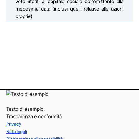
voto riferiti al capitale sociale dell'emittente alla
medesima data (inclusi quelli relative alle azioni
proprie)
Facebook
Facebook
Instagram
Instagram
LinkedIn
LinkedIn
YouTube
YouTube
Testo di esempio
Trasparenza e conformità
Privacy
Note legali
Dichiarazione di accessibilità