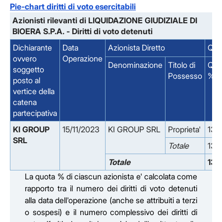
Pie-chart diritti di voto esercitabili
Azionisti rilevanti di LIQUIDAZIONE GIUDIZIALE DI
BIOERA S.P.A. - Diritti di voto detenuti
Dichiarante
Data
Azionista Diretto
Quot
ovvero
Operazione
Denominazione
Titolo di
Quo
soggetto
Possesso
%
posto al
vertice della
catena
partecipativa
KI GROUP 
15/11/2023
KI GROUP SRL
Proprieta'
13.
SRL
Totale
13.
Totale
13.
La quota % di ciascun azionista e' calcolata come
rapporto tra il numero dei diritti di voto detenuti
alla data dell'operazione (anche se attribuiti a terzi
o sospesi) e il numero complessivo dei diritti di