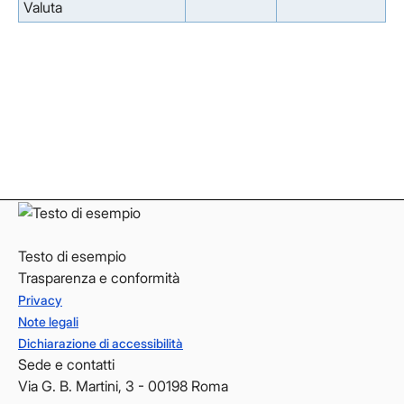
Valuta
Facebook
Facebook
Instagram
Instagram
LinkedIn
LinkedIn
YouTube
YouTube
Testo di esempio
Trasparenza e conformità
Privacy
Note legali
Dichiarazione di accessibilità
Sede e contatti
Via G. B. Martini, 3 - 00198 Roma