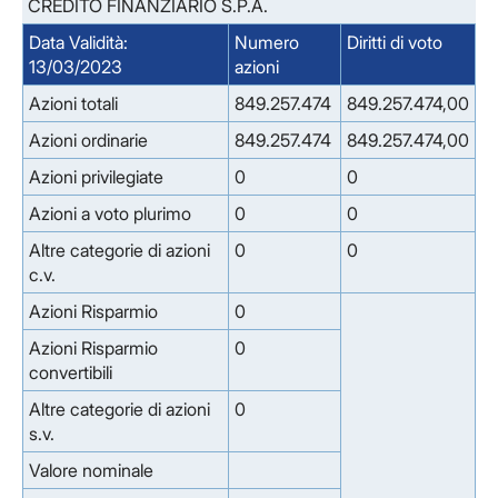
CREDITO FINANZIARIO S.P.A.
Data Validità:
Numero
Diritti di voto
13/03/2023
azioni
Azioni totali
849.257.474
849.257.474,00
Azioni ordinarie
849.257.474
849.257.474,00
Azioni privilegiate
0
0
Azioni a voto plurimo
0
0
Altre categorie di azioni
0
0
c.v.
Azioni Risparmio
0
Azioni Risparmio
0
convertibili
Altre categorie di azioni
0
s.v.
Valore nominale