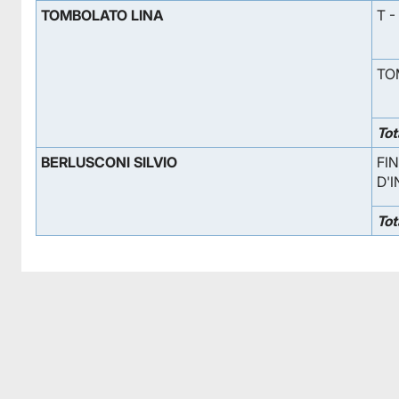
TOMBOLATO LINA
T -
TO
Tot
BERLUSCONI SILVIO
FI
D'
Tot
Facebook
Facebook
Instagram
Instagram
LinkedIn
LinkedIn