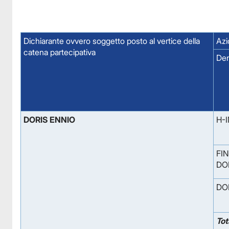
Dichiarante ovvero soggetto posto al vertice della
Azi
catena partecipativa
De
DORIS ENNIO
H-
FIN
DOR
DO
Tot