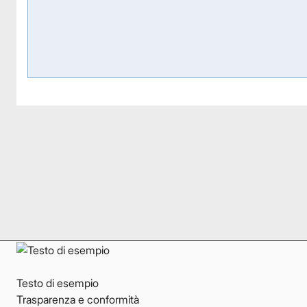
Facebook
Facebook
Instagram
Instagram
LinkedIn
LinkedIn
YouTube
YouTube
Testo di esempio
Trasparenza e conformità