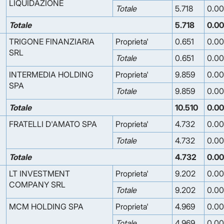
LIQUIDAZIONE
Totale
5.718
0.0
Totale
5.718
0.0
TRIGONE FINANZIARIA
Proprieta'
0.651
0.0
SRL
Totale
0.651
0.0
INTERMEDIA HOLDING
Proprieta'
9.859
0.0
SPA
Totale
9.859
0.0
Totale
10.510
0.0
FRATELLI D'AMATO SPA
Proprieta'
4.732
0.0
Totale
4.732
0.0
Totale
4.732
0.0
LT INVESTMENT
Proprieta'
9.202
0.0
COMPANY SRL
Totale
9.202
0.0
MCM HOLDING SPA
Proprieta'
4.969
0.0
Totale
4.969
0.0