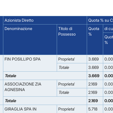
Azionista Diretto
Quota % su Ca
Denominazione
Titolo di
Quota
di c
Possesso
%
Quo
%
FIN POSILLIPO SPA
Proprieta'
3.669
0.0
Totale
3.669
0.0
Totale
3.669
0.0
ASSOCIAZIONE ZIA
Proprieta'
2.169
0.0
AGNESINA
Totale
2.169
0.0
Totale
2.169
0.0
GIRAGLIA SPA IN
Proprieta'
5.718
0.0