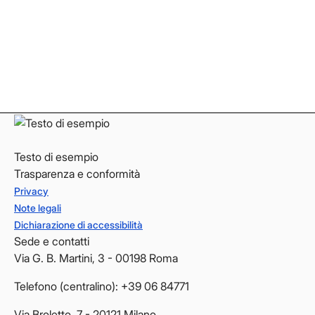
Instagram
Instagram
LinkedIn
LinkedIn
YouTube
YouTube
Testo di esempio
Trasparenza e conformità
Privacy
Note legali
Dichiarazione di accessibilità
Sede e contatti
Via G. B. Martini, 3 - 00198 Roma
Telefono (centralino): +39 06 84771
Via Broletto, 7 - 20121 Milano