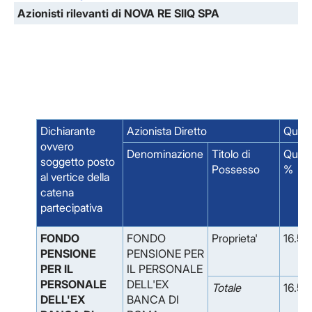
Azionisti rilevanti di NOVA RE SIIQ SPA
Dichiarante
Azionista Diretto
Quota
ovvero
Denominazione
Titolo di
Quot
soggetto posto
Possesso
%
al vertice della
catena
partecipativa
FONDO
FONDO
Proprieta'
16.53
PENSIONE
PENSIONE PER
PER IL
IL PERSONALE
PERSONALE
DELL'EX
Totale
16.53
DELL'EX
BANCA DI