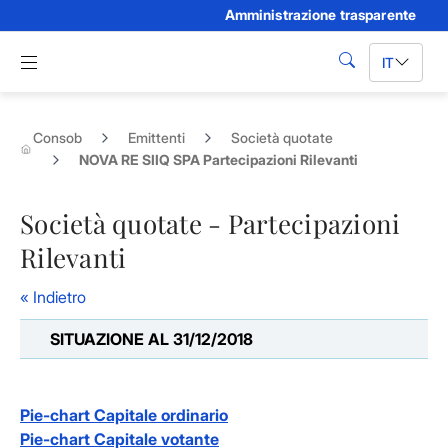
Amministrazione trasparente
Skip to Main Content
Apri menu di navigazione
IT
cerca
Consob
Emittenti
Società quotate
NOVA RE SIIQ SPA Partecipazioni Rilevanti
Società quotate - Partecipazioni
Rilevanti
« Indietro
SITUAZIONE AL 31/12/2018
Pie-chart Capitale ordinario
Pie-chart Capitale votante