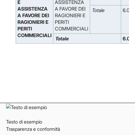
E
ASSISTENZA
ASSISTENZA
A FAVORE DEI
Totale
6.075
A FAVORE DEI
RAGIONIERI E
RAGIONIERI E
PERITI
PERITI
COMMERCIALI
COMMERCIALI
Totale
6.07
Facebook
Facebook
Instagram
Instagram
LinkedIn
LinkedIn
YouTube
YouTube
Testo di esempio
Trasparenza e conformità