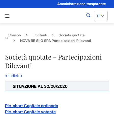
Amministrazione trasparente
Skip to Main Content
Apri menu di navigazione
IT
cerca
Consob
Emittenti
Società quotate
NOVA RE SIIQ SPA Partecipazioni Rilevanti
Società quotate - Partecipazioni
Rilevanti
« Indietro
SITUAZIONE AL 30/06/2020
Pie-chart Capitale ordinario
Pie-chart Capitale votante