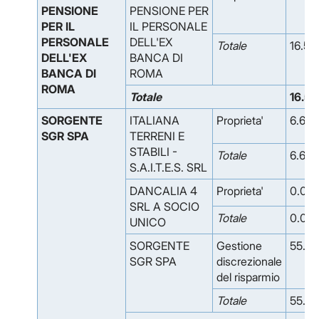
PENSIONE
PENSIONE PER
PER IL
IL PERSONALE
PERSONALE
DELL'EX
Totale
16.53
DELL'EX
BANCA DI
BANCA DI
ROMA
ROMA
Totale
16.5
SORGENTE
ITALIANA
Proprieta'
6.638
SGR SPA
TERRENI E
STABILI -
Totale
6.638
S.A.I.T.E.S. SRL
DANCALIA 4
Proprieta'
0.02
SRL A SOCIO
Totale
0.02
UNICO
SORGENTE
Gestione
55.82
SGR SPA
discrezionale
del risparmio
Totale
55.82