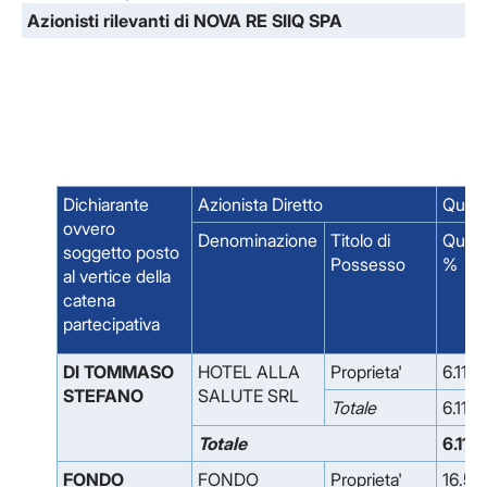
Azionisti rilevanti di NOVA RE SIIQ SPA
Dichiarante
Azionista Diretto
Quota
ovvero
Denominazione
Titolo di
Quot
soggetto posto
Possesso
%
al vertice della
catena
partecipativa
DI TOMMASO
HOTEL ALLA
Proprieta'
6.113
STEFANO
SALUTE SRL
Totale
6.113
Totale
6.113
FONDO
FONDO
Proprieta'
16.53