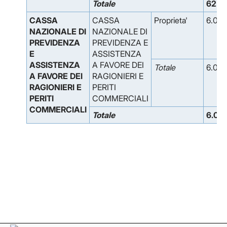
Totale
62.4
CASSA
CASSA
Proprieta'
6.075
NAZIONALE DI
NAZIONALE DI
PREVIDENZA
PREVIDENZA E
E
ASSISTENZA
ASSISTENZA
A FAVORE DEI
Totale
6.075
A FAVORE DEI
RAGIONIERI E
RAGIONIERI E
PERITI
PERITI
COMMERCIALI
COMMERCIALI
Totale
6.07
Facebook
Facebook
Instagram
Instagram
LinkedIn
LinkedIn
YouTube
YouTube