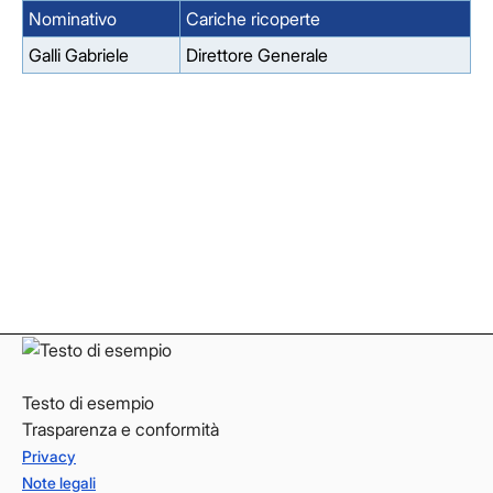
Nominativo
Cariche ricoperte
Galli Gabriele
Direttore Generale
Facebook
Facebook
Instagram
Instagram
LinkedIn
LinkedIn
YouTube
YouTube
Testo di esempio
Trasparenza e conformità
Privacy
Note legali