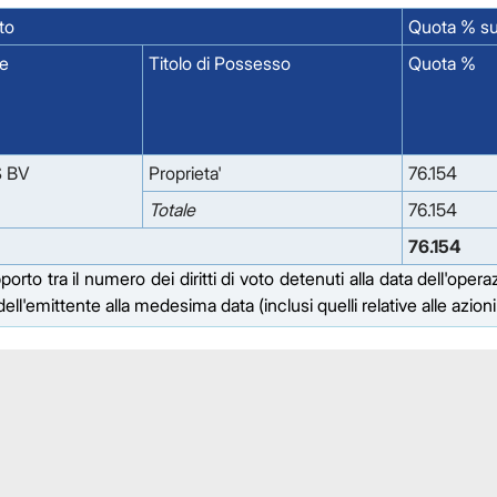
to
Quota % sui 
e
Titolo di Possesso
Quota %
 BV
Proprieta'
76.154
Totale
76.154
76.154
to tra il numero dei diritti di voto detenuti alla data dell'opera
e dell'emittente alla medesima data (inclusi quelli relative alle azion