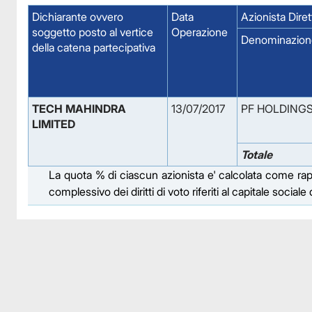
Dichiarante ovvero
Data
Azionista Diret
soggetto posto al vertice
Operazione
Denominazion
della catena partecipativa
TECH MAHINDRA 
13/07/2017
PF HOLDINGS
LIMITED
Totale
La quota % di ciascun azionista e' calcolata come rappor
complessivo dei diritti di voto riferiti al capitale social
Facebook
Facebook
Instagram
Instagram
LinkedIn
LinkedIn