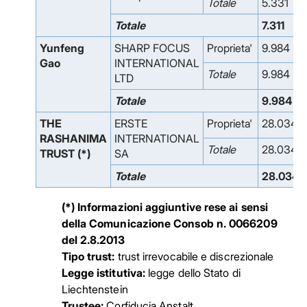
Totale
5.331
Totale
7.311
Yunfeng
SHARP FOCUS
Proprieta'
9.984
Gao
INTERNATIONAL
Totale
9.984
LTD
Totale
9.984
THE
ERSTE
Proprieta'
28.034
RASHANIMA
INTERNATIONAL
Totale
28.034
TRUST
(*)
SA
Totale
28.034
(*) Informazioni aggiuntive rese ai sensi
della Comunicazione Consob n. 0066209
del 2.8.2013
Tipo trust:
trust irrevocabile e discrezionale
Legge istitutiva:
legge dello Stato di
Liechtenstein
Trustee:
Corfiducia Anstalt