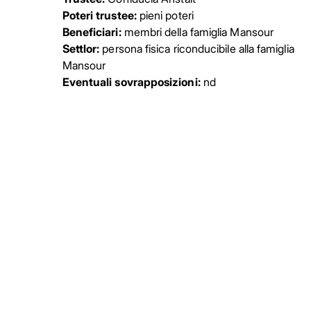
Poteri trustee:
pieni poteri
Beneficiari:
membri della famiglia Mansour
Settlor:
persona fisica riconducibile alla famiglia
Mansour
Eventuali sovrapposizioni:
nd
Facebook
Facebook
Instagram
Instagram
LinkedIn
LinkedIn
YouTube
YouTube