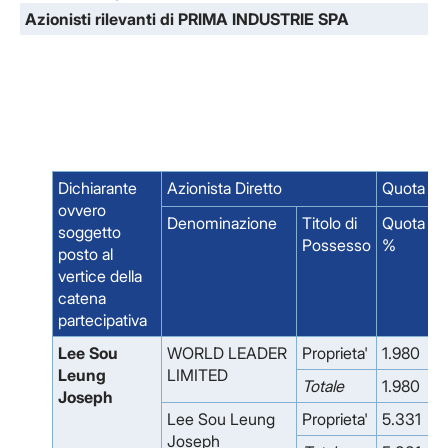
Azionisti rilevanti di PRIMA INDUSTRIE SPA
Dichiarante
Azionista Diretto
Quota % 
ovvero
Denominazione
Titolo di
Quota
soggetto
Possesso
%
posto al
vertice della
catena
partecipativa
Lee Sou
WORLD LEADER
Proprieta'
1.980
Leung
LIMITED
Totale
1.980
Joseph
Lee Sou Leung
Proprieta'
5.331
Joseph