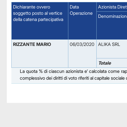
Dichiarante ovvero
Data
Azionista Diret
soggetto posto al vertice
Operazione
Denominazion
della catena partecipativa
RIZZANTE MARIO
06/03/2020
ALIKA SRL
Totale
La quota % di ciascun azionista e' calcolata come rappor
complessivo dei diritti di voto riferiti al capitale social
Facebook
Facebook
Instagram
Instagram