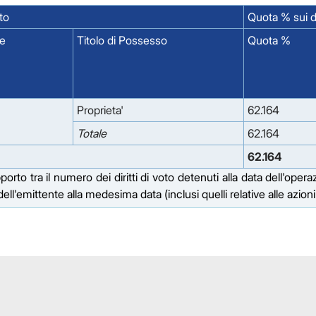
to
Quota % sui dir
e
Titolo di Possesso
Quota %
Proprieta'
62.164
Totale
62.164
62.164
to tra il numero dei diritti di voto detenuti alla data dell'opera
e dell'emittente alla medesima data (inclusi quelli relative alle azion