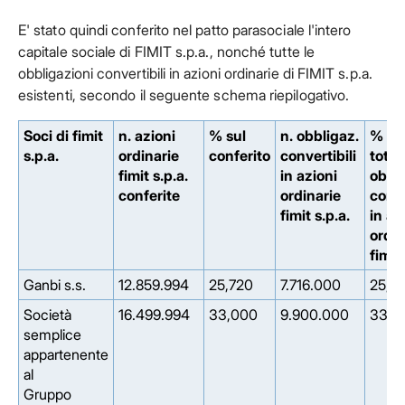
E' stato quindi conferito nel patto parasociale l'intero
capitale sociale di FIMIT s.p.a., nonché tutte le
obbligazioni convertibili in azioni ordinarie di FIMIT s.p.a.
esistenti, secondo il seguente schema riepilogativo.
Soci di fimit
n. azioni
% sul
n. obbligaz.
% su
s.p.a.
ordinarie
conferito
convertibili
total
fimit s.p.a.
in azioni
obbli
conferite
ordinarie
conve
fimit s.p.a.
in az
ordin
fimit 
Ganbi s.s.
12.859.994
25,720
7.716.000
25,7
Società
16.499.994
33,000
9.900.000
33,0
semplice
appartenente
al
Gruppo