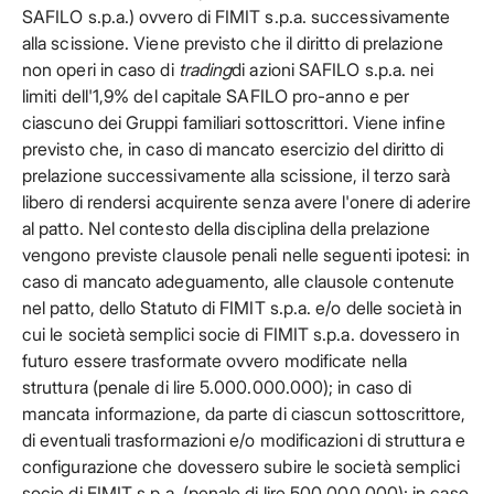
SAFILO s.p.a.) ovvero di FIMIT s.p.a. successivamente
alla scissione. Viene previsto che il diritto di prelazione
non operi in caso di
trading
di azioni SAFILO s.p.a. nei
limiti dell'1,9% del capitale SAFILO pro-anno e per
ciascuno dei Gruppi familiari sottoscrittori. Viene infine
previsto che, in caso di mancato esercizio del diritto di
prelazione successivamente alla scissione, il terzo sarà
libero di rendersi acquirente senza avere l'onere di aderire
al patto. Nel contesto della disciplina della prelazione
vengono previste clausole penali nelle seguenti ipotesi: in
caso di mancato adeguamento, alle clausole contenute
nel patto, dello Statuto di FIMIT s.p.a. e/o delle società in
cui le società semplici socie di FIMIT s.p.a. dovessero in
futuro essere trasformate ovvero modificate nella
struttura (penale di lire 5.000.000.000); in caso di
mancata informazione, da parte di ciascun sottoscrittore,
di eventuali trasformazioni e/o modificazioni di struttura e
configurazione che dovessero subire le società semplici
socie di FIMIT s.p.a. (penale di lire 500.000.000); in caso