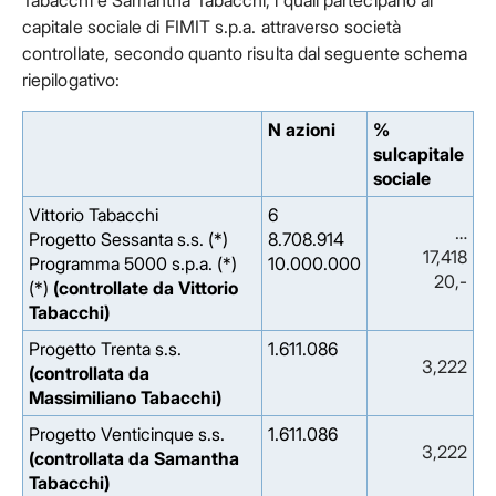
Tabacchi e Samantha Tabacchi, i quali partecipano al
capitale sociale di FIMIT s.p.a. attraverso società
controllate, secondo quanto risulta dal seguente schema
riepilogativo:
N azioni
%
sulcapitale
sociale
Vittorio Tabacchi
6
…
Progetto Sessanta s.s. (*)
8.708.914
17,418
Programma 5000 s.p.a. (*)
10.000.000
20,-
(*)
(controllate da Vittorio
Tabacchi)
Progetto Trenta s.s.
1.611.086
3,222
(controllata da
Massimiliano Tabacchi)
Progetto Venticinque s.s.
1.611.086
3,222
(controllata da Samantha
Tabacchi)