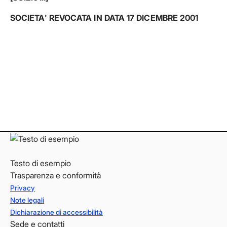
SOCIETA' REVOCATA IN DATA 17 DICEMBRE 2001
Facebook
Facebook
Instagram
Instagram
LinkedIn
LinkedIn
YouTube
YouTube
Testo di esempio
Trasparenza e conformità
Privacy
Note legali
Dichiarazione di accessibilità
Sede e contatti