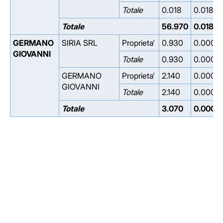
Totale
0.018
0.018
Totale
56.970
0.018
GERMANO
SIRIA SRL
Proprieta'
0.930
0.000
GIOVANNI
Totale
0.930
0.000
GERMANO
Proprieta'
2.140
0.000
GIOVANNI
Totale
2.140
0.000
Totale
3.070
0.000
Facebook
Facebook
Instagram
Instagram
LinkedIn
LinkedIn
YouTube
YouTube