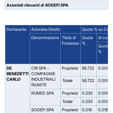
Azionisti rilevanti di SOGEFI SPA
Dichiarante
Azionista Diretto
Quota % su Capit
Denominazione
Titolo di
Quota
di cui S
Possesso
%
Quota
%
DE
CIR SPA -
Proprieta'
56.722
0.000
BENEDETTI
COMPAGNIE
CARLO
INDUSTRIALI
Totale
56.722
0.000
RIUNITE
ROMED SPA
Proprieta'
0.230
0.000
Totale
0.230
0.000
SOGEFI SPA
Proprieta'
0.018
0.018