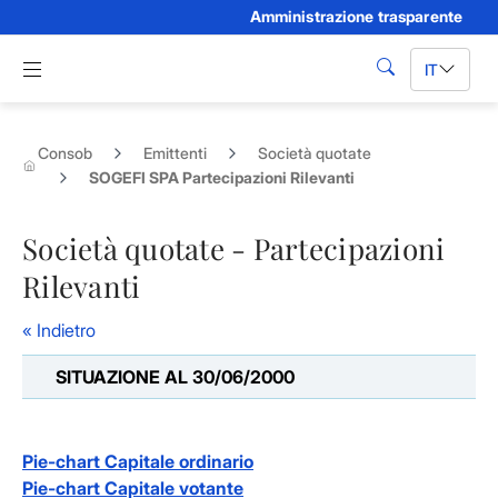
Amministrazione trasparente
Skip to Main Content
Apri menu di navigazione
IT
cerca
Consob
Emittenti
Società quotate
SOGEFI SPA Partecipazioni Rilevanti
Società quotate - Partecipazioni
Rilevanti
« Indietro
SITUAZIONE AL 30/06/2000
Pie-chart Capitale ordinario
Pie-chart Capitale votante