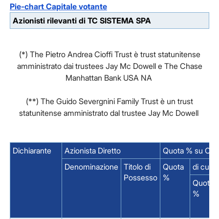
Pie-chart Capitale votante
Azionisti rilevanti di TC SISTEMA SPA
(*) The Pietro Andrea Cioffi Trust è trust statunitense
amministrato dai trustees Jay Mc Dowell e The Chase
Manhattan Bank USA NA
(**) The Guido Severgnini Family Trust è un trust
statunitense amministrato dal trustee Jay Mc Dowell
Dichiarante
Azionista Diretto
Quota % su Capi
Denominazione
Titolo di
Quota
di cui 
Possesso
%
Quota
%