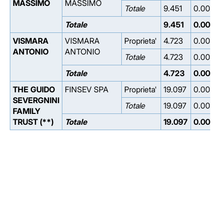
MASSIMO
MASSIMO
Totale
9.451
0.000
Totale
9.451
0.000
VISMARA
VISMARA
Proprieta'
4.723
0.000
ANTONIO
ANTONIO
Totale
4.723
0.000
Totale
4.723
0.000
THE GUIDO
FINSEV SPA
Proprieta'
19.097
0.000
SEVERGNINI
Totale
19.097
0.000
FAMILY
TRUST (**)
Totale
19.097
0.000
Facebook
Facebook
Instagram
Instagram
LinkedIn
LinkedIn