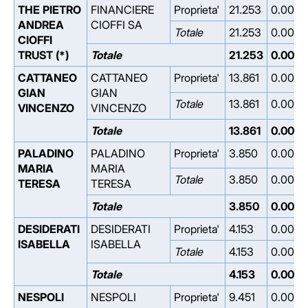
THE PIETRO
FINANCIERE
Proprieta'
21.253
0.000
ANDREA
CIOFFI SA
Totale
21.253
0.000
CIOFFI
TRUST (*)
Totale
21.253
0.000
CATTANEO
CATTANEO
Proprieta'
13.861
0.000
GIAN
GIAN
Totale
13.861
0.000
VINCENZO
VINCENZO
Totale
13.861
0.000
PALADINO
PALADINO
Proprieta'
3.850
0.000
MARIA
MARIA
Totale
3.850
0.000
TERESA
TERESA
Totale
3.850
0.000
DESIDERATI
DESIDERATI
Proprieta'
4.153
0.000
ISABELLA
ISABELLA
Totale
4.153
0.000
Totale
4.153
0.000
NESPOLI
NESPOLI
Proprieta'
9.451
0.000