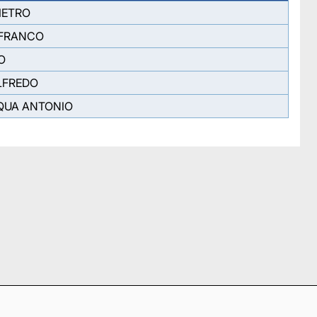
IETRO
NFRANCO
O
LFREDO
QUA ANTONIO