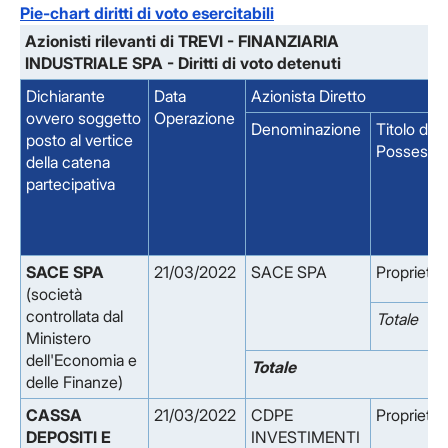
Pie-chart diritti di voto esercitabili
Azionisti rilevanti di TREVI - FINANZIARIA
INDUSTRIALE SPA - Diritti di voto detenuti
Dichiarante
Data
Azionista Diretto
ovvero soggetto
Operazione
Denominazione
Titolo di
posto al vertice
Possesso
della catena
partecipativa
SACE SPA
21/03/2022
SACE SPA
Proprieta'
(società
controllata dal
Totale
Ministero
dell'Economia e
Totale
delle Finanze)
CASSA
21/03/2022
CDPE
Proprieta'
DEPOSITI E
INVESTIMENTI