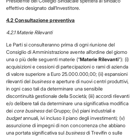
Presidente del Collegio Sindacale spetterà al sindaco
effettivo designato dall’Investitore.
4.2 Consultazione preventiva
4.2.1 Materie Rilevanti
Le Parti si consulteranno prima di ogni riunione del
Consiglio di Amministrazione avente all’ordine del giorno
una o più delle seguenti materie (“
Materie Rilevanti
”): (i)
acquisizioni e cessioni di partecipazioni o rami di azienda
di valore superiore a Euro 25.000.000,00; (ii) espansioni
rilevanti del
business
e aperture di nuovi centri produttivi,
in ogni caso tali da determinare una sensibile
discontinuità gestionale della Società; (iii) accordi rilevanti
e/o delibere tali da determinare una significativa modifica
dei
core business
del Gruppo; (iv) piani industriali e
budget
annuali, ivi incluso il piano degli investimenti; (v)
assunzione di impegni di non concorrenza che abbiano
una portata significativa sul
business
di Trevifin o sulle