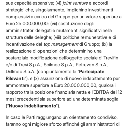
sue capacità espansive; (vi)
joint venture
e accordi
strategici che, singolarmente, implichino investimenti
complessivi a carico del Gruppo per un valore superiore a
Euro 25.000.000,00; (vii) sostituzione degli
amministratori delegati e mutamenti significativi nella
struttura delle deleghe; (viii) politiche remunerative e di
incentivazione del
top management
di Gruppo; (ix) la
realizzazione di operazioni che determinino una
sostanziale modificazione dell’oggetto sociale di Trevifin
e/o di Trevi S.p.A., Soilmec S.p.A., Petreven S.p.A.,
Drillmec S.p.A. (congiuntamente le “
Partecipate
Rilevanti
”); e (x) assunzione di nuovo indebitamento per
ammontare superiore a Euro 20.000.000,00, qualora il
rapporto tra la posizione finanziaria netta e l’EBITDA dei 12
mesi precedenti sia superiore ad una determinata soglia
(“
Nuovo Indebitamento
”).
In caso le Parti raggiungano un orientamento condiviso,
faranno ogni migliore sforzo affinché gli amministratori di