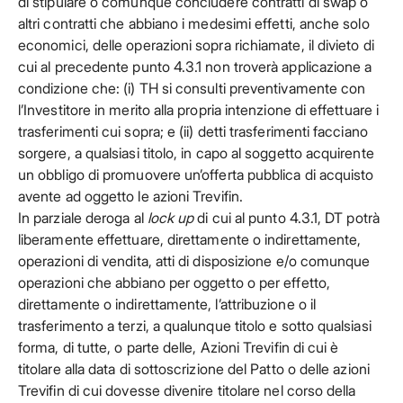
di stipulare o comunque concludere contratti di swap o
altri contratti che abbiano i medesimi effetti, anche solo
economici, delle operazioni sopra richiamate, il divieto di
cui al precedente punto 4.3.1 non troverà applicazione a
condizione che: (i) TH si consulti preventivamente con
l’Investitore in merito alla propria intenzione di effettuare i
trasferimenti cui sopra; e (ii) detti trasferimenti facciano
sorgere, a qualsiasi titolo, in capo al soggetto acquirente
un obbligo di promuovere un’offerta pubblica di acquisto
avente ad oggetto le azioni Trevifin.
In parziale deroga al
lock up
di cui al punto 4.3.1, DT potrà
liberamente effettuare, direttamente o indirettamente,
operazioni di vendita, atti di disposizione e/o comunque
operazioni che abbiano per oggetto o per effetto,
direttamente o indirettamente, l’attribuzione o il
trasferimento a terzi, a qualunque titolo e sotto qualsiasi
forma, di tutte, o parte delle, Azioni Trevifin di cui è
titolare alla data di sottoscrizione del Patto o delle azioni
Trevifin di cui dovesse divenire titolare nel corso della