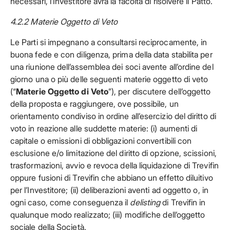
necessari, l’Investitore avrà la facoltà di risolvere il Patto.
4.2.2 Materie Oggetto di Veto
Le Parti si impegnano a consultarsi reciprocamente, in
buona fede e con diligenza, prima della data stabilita per
una riunione dell’assemblea dei soci avente all’ordine del
giorno una o più delle seguenti materie oggetto di veto
(“
Materie Oggetto di Veto
”), per discutere dell’oggetto
della proposta e raggiungere, ove possibile, un
orientamento condiviso in ordine all’esercizio del diritto di
voto in reazione alle suddette materie: (i) aumenti di
capitale o emissioni di obbligazioni convertibili con
esclusione e/o limitazione del diritto di opzione, scissioni,
trasformazioni, avvio e revoca della liquidazione di Trevifin
oppure fusioni di Trevifin che abbiano un effetto diluitivo
per l’Investitore; (ii) deliberazioni aventi ad oggetto o, in
ogni caso, come conseguenza il
delisting
di Trevifin in
qualunque modo realizzato; (iii) modifiche dell’oggetto
sociale della Società.