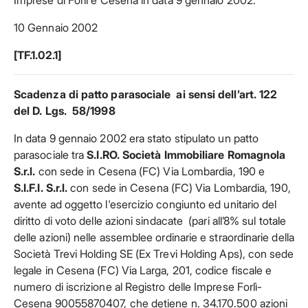
Imprese di Forlì e Cesena in data 9 gennaio 2002.
10 Gennaio 2002
[TF.1.02.1]
Scadenza di patto parasociale ai sensi dell’art. 122
del D. Lgs. 58/1998
In data 9 gennaio 2002 era stato stipulato un patto
parasociale tra
S.I.RO. Società Immobiliare Romagnola
S.r.l.
con sede in Cesena (FC) Via Lombardia, 190 e
S.I.F.I. S.r.l.
con sede in Cesena (FC) Via Lombardia, 190,
avente ad oggetto l'esercizio congiunto ed unitario del
diritto di voto delle azioni sindacate (pari all’8% sul totale
delle azioni) nelle assemblee ordinarie e straordinarie della
Società Trevi Holding SE (Ex Trevi Holding Aps), con sede
legale in Cesena (FC) Via Larga, 201, codice fiscale e
numero di iscrizione al Registro delle Imprese Forlì-
Cesena 90055870407, che detiene n. 34.170.500 azioni