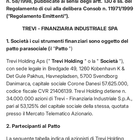
n. 58/1998, pubblicate ai sensi degli artt. 130 e ss. del
Regolamento di cui alla delibera Consob n. 11971/1999
(“Regolamento Emittenti”).
TREVI - FINANZIARIA INDUSTRIALE SPA
1. Società i cui strumenti finanziari sono oggetto del
patto parasociale (
il "
Patto
")
Trevi Holding Aps ("
Trevi Holding
" o la "
Società
"),
con sede legale in Bredgade 49, 1260 Kobenhavn K &
Det Gule Pakhus, Havnepladsen, 5700 Svendborg
Danimarca, capitale sociale Corone Danesi 57.625.000,
codice fiscale CVR 21406139. Trevi Holding detiene n.
34.000.000 azioni di Trevi - Finanziaria Industriale S.p.A.,
pari al 53,125% del capitale sociale della stessa, quotata
presso il Mercato Telematico Azionario.
2. Partecipanti al Patto
La seguente tabella indica gli azionisti di Trevi Holding