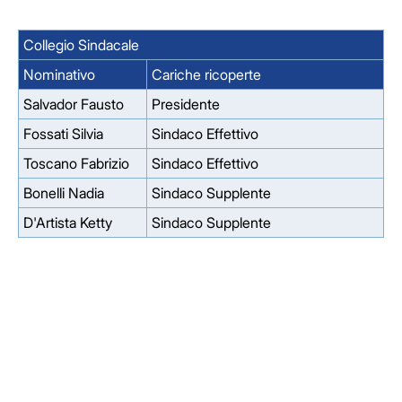
Collegio Sindacale
Nominativo
Cariche ricoperte
Salvador Fausto
Presidente
Fossati Silvia
Sindaco Effettivo
Toscano Fabrizio
Sindaco Effettivo
Bonelli Nadia
Sindaco Supplente
D'Artista Ketty
Sindaco Supplente
Facebook
Facebook
Instagram
Instagram
LinkedIn
LinkedIn