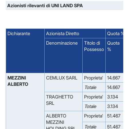
Azionisti rilevanti di UNI LAND SPA
Dichiarante
Azionista Diretto
Quota % su
Denominazione
Titolo di
Quota
d
Possesso
%
Q
MEZZINI
CEMLUX SARL
Proprieta'
14.667
0
ALBERTO
Totale
14.667
0
TRAGHETTO
Proprieta'
3.134
0
SRL
Totale
3.134
0
ALBERTO
Proprieta'
51.467
0
MEZZINI
Totale
51.467
0
HOLDING SRL