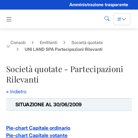
Amministrazione trasparente
Skip to Main Content
Apri menu di navigazione
IT
cerca
Consob
Emittenti
Società quotate
UNI LAND SPA Partecipazioni Rilevanti
Società quotate - Partecipazioni
Rilevanti
« Indietro
SITUAZIONE AL 30/06/2009
Pie-chart Capitale ordinario
Pie-chart Capitale votante