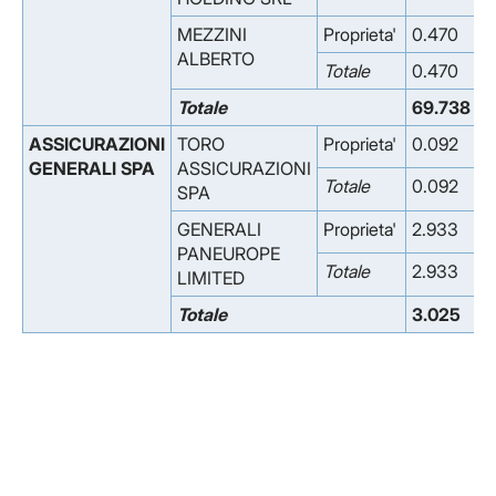
MEZZINI
Proprieta'
0.470
0
ALBERTO
Totale
0.470
0
Totale
69.738
0
ASSICURAZIONI
TORO
Proprieta'
0.092
0
GENERALI SPA
ASSICURAZIONI
Totale
0.092
0
SPA
GENERALI
Proprieta'
2.933
0
PANEUROPE
Totale
2.933
0
LIMITED
Totale
3.025
0
Facebook
Facebook
Instagram
Instagram