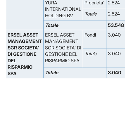
YURA
Proprieta'
2.524
0
INTERNATIONAL
Totale
2.524
0
HOLDING BV
Totale
53.548
0
ERSEL ASSET
ERSEL ASSET
Fondi
3.040
0
MANAGEMENT
MANAGEMENT
SGR SOCIETA'
SGR SOCIETA' DI
Totale
3.040
0
DI GESTIONE
GESTIONE DEL
DEL
RISPARMIO SPA
RISPARMIO
Totale
3.040
0
SPA
Facebook
Facebook
Instagram
Instagram
LinkedIn
LinkedIn