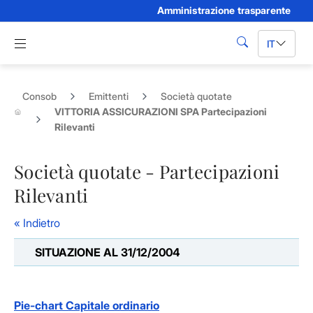
Amministrazione trasparente
Skip to Main Content
Apri menu di navigazione
IT
cerca
Consob
Emittenti
Società quotate
VITTORIA ASSICURAZIONI SPA Partecipazioni
Rilevanti
Società quotate - Partecipazioni
Rilevanti
« Indietro
SITUAZIONE AL 31/12/2004
Pie-chart Capitale ordinario