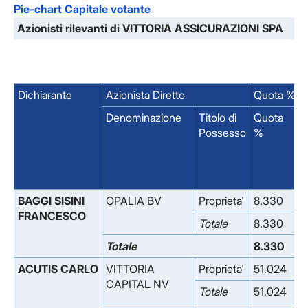
Pie-chart Capitale votante
Azionisti rilevanti di VITTORIA ASSICURAZIONI SPA
Dichiarante
Azionista Diretto
Quota % su
Denominazione
Titolo di
Quota
d
Possesso
%
Q
BAGGI SISINI
OPALIA BV
Proprieta'
8.330
0
FRANCESCO
Totale
8.330
0
Totale
8.330
0
ACUTIS CARLO
VITTORIA
Proprieta'
51.024
0
CAPITAL NV
Totale
51.024
0