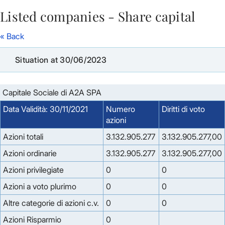
Listed companies - Share capital
Skip to Main Content
« Back
Situation at 30/06/2023
Capitale Sociale di A2A SPA
Data Validità: 30/11/2021
Numero
Diritti di voto
azioni
Azioni totali
3.132.905.277
3.132.905.277,00
Azioni ordinarie
3.132.905.277
3.132.905.277,00
Azioni privilegiate
0
0
Azioni a voto plurimo
0
0
Altre categorie di azioni c.v.
0
0
Azioni Risparmio
0