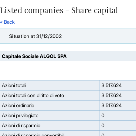
Listed companies - Share capital
Skip to Main Content
« Back
Situation at 31/12/2002
Capitale Sociale ALGOL SPA
Azioni totali
3.517.624
Azioni totali con diritto di voto
3.517.624
Azioni ordinarie
3.517.624
Azioni privilegiate
0
Azioni di risparmio
0
Azioni di risparmio convertibili
0