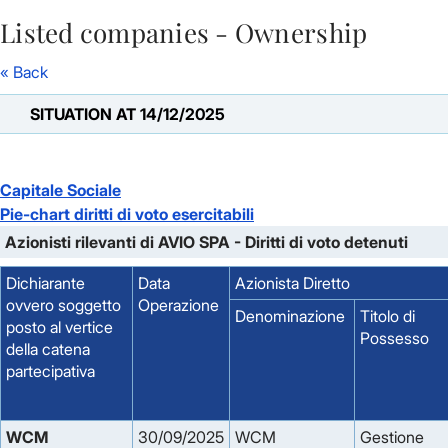
Listed companies - Ownership
Skip to Main Content
« Back
SITUATION AT 14/12/2025
Capitale Sociale
Pie-chart diritti di voto esercitabili
Azionisti rilevanti di AVIO SPA - Diritti di voto detenuti
Dichiarante
Data
Azionista Diretto
ovvero soggetto
Operazione
Denominazione
Titolo di
posto al vertice
Possesso
della catena
partecipativa
WCM 
30/09/2025
WCM
Gestione