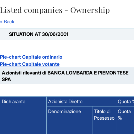
Listed companies - Ownership
Skip to Main Content
« Back
SITUATION AT 30/06/2001
Pie-chart Capitale ordinario
Pie-chart Capitale votante
Azionisti rilevanti di BANCA LOMBARDA E PIEMONTESE
SPA
Dichiarante
Azionista Diretto
Quota %
Denominazione
Titolo di
Quota
Possesso
%