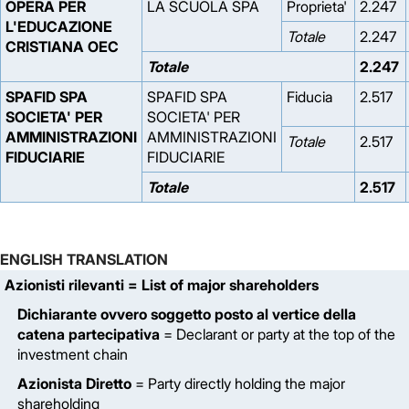
OPERA PER
LA SCUOLA SPA
Proprieta'
2.247
L'EDUCAZIONE
Totale
2.247
CRISTIANA OEC
Totale
2.247
SPAFID SPA
SPAFID SPA
Fiducia
2.517
SOCIETA' PER
SOCIETA' PER
AMMINISTRAZIONI
AMMINISTRAZIONI
Totale
2.517
FIDUCIARIE
FIDUCIARIE
Totale
2.517
ENGLISH TRANSLATION
Azionisti rilevanti
= List of major shareholders
Dichiarante ovvero soggetto posto al vertice della
catena partecipativa
= Declarant or party at the top of the
investment chain
Azionista Diretto
= Party directly holding the major
shareholding